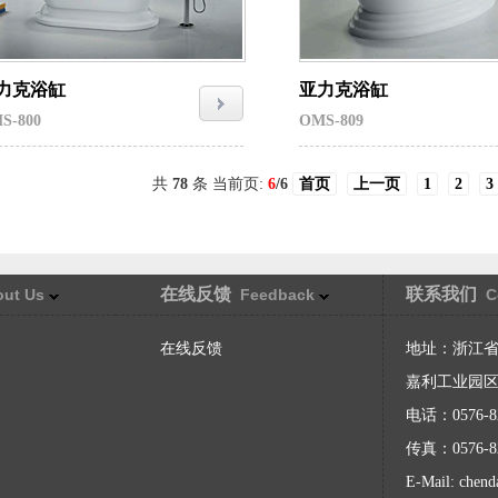
力克浴缸
亚力克浴缸
S-800
OMS-809
共
78
条 当前页:
6
/6
首页
上一页
1
2
3
在线反馈
联系我们
ut Us
Feedback
C
在线反馈
地址：浙江
嘉利工业园
电话：0576-82
传真：0576-82
E-Mail:
chen