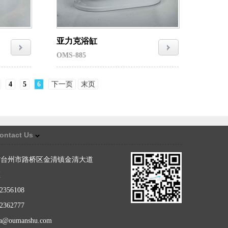
亚力克浴缸
OMS-885
4
5
6
下一页
末页
ontact Us
省台州市路桥区金清镇金清大道
区
356108
362777
da@oumanshu.com